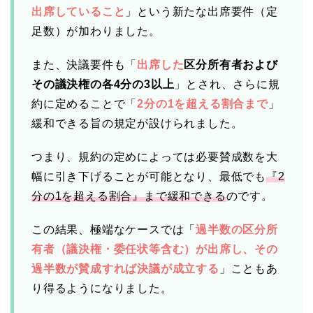
出席していること
」という新たな出席要件（定
足数）が加わりました。
また、決議要件も「
出席した
区分所有者および
その議決権の各4分の3以上
」とされ、さらに規
約に定めることで「
2分の1を超える割合まで
」
緩和できる旨の規定が設けられました。
つまり、規約の定めによっては必要賛成数を大
幅に引き下げることが可能となり、最低でも
『2
分の1を超える割合』まで緩和できる
のです。
この結果、極端なケースでは「
過半数の区分所
有者（議決権・委任状等含む）が出席し、その
過半数が賛成すれば決議が成立する
」こともあ
り得るようになりました。