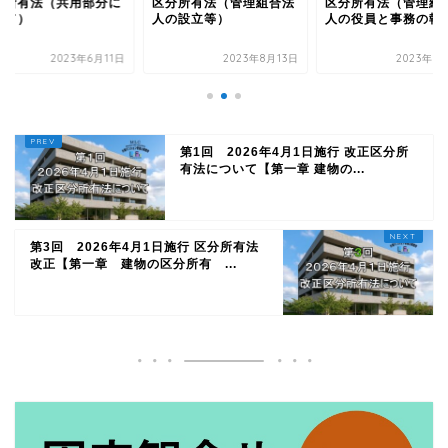
分所有法（管理組合法
区分所有法（管理組合法
区分所有法（共用部
の設立等）
人の役員と事務の執行）
ついて）
2023年8月13日
2023年8月14日
2023年6
第1回 2026年4月1日施行 改正区分所
有法について【第一章 建物の...
第3回 2026年4月1日施行 区分所有法
改正【第一章 建物の区分所有 ...