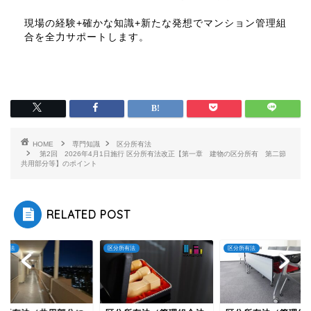
現場の経験+確かな知識+新たな発想でマンション管理組
合を全力サポートします。
HOME
専門知識
区分所有法
第2回 2026年4月1日施行 区分所有法改正【第一章 建物の区分所有 第二節
共用部分等】のポイント
RELATED POST
所有法
区分所有法
区分所有法