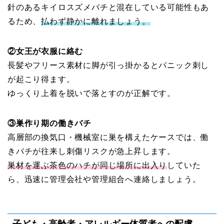
針のあるキイロスズメバチと混在している可能性もあ
るため、
払わず静かに離れましょう。
②女王が衣服に絡む
長髪やフリース素材に脚が引っ掛かるとパニック刺し
が起こり得ます。
ゆっくり上着を脱いで落とすのが正解です。
③巣作り期の働きバチ
高層部の換気口・機械室に巣を構えたケースでは、働
きバチが往来し刺傷リスクが急上昇します。
巣材を運ぶ茶色のハチが同じ場所に出入り
していた
ら、迅速に管理会社や管理組合へ連絡しましょう。
子ども・高齢者・アレルギー体質者への配慮