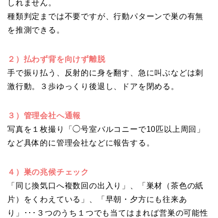
しれません。
種類判定までは不要ですが、行動パターンで巣の有無
を推測できる。
２）払わず背を向けず離脱
手で振り払う、反射的に身を翻す、急に叫ぶなどは刺
激行動。３歩ゆっくり後退し、ドアを閉める。
３）管理会社へ通報
写真を１枚撮り「◯号室バルコニーで10匹以上周回」
など具体的に管理会社などに報告する。
４）巣の兆候チェック
「同じ換気口へ複数回の出入り」、「巣材（茶色の紙
片）をくわえている」、「早朝・夕方にも往来あ
り」･･･３つのうち１つでも当てはまれば営巣の可能性