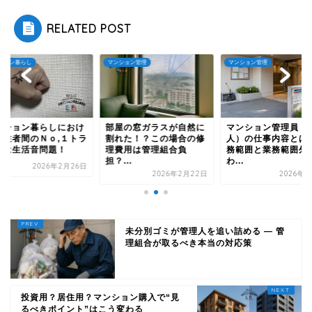
RELATED POST
ション管理
マンション管理
マンション暮らし
屋の窓ガラスが自然に
マンション管理員（管理
マンション暮らしに
れた！？この場合の修
人）の仕事内容とは？業
る居住者間のＮｏ,１
費用は管理組合負
務範囲と業務範囲外を
ブルは生活音問題！
...
わ...
2026年2月
2026年2月22日
2026年7月6日
未分別ゴミが管理人を追い詰める ― 管
理組合が取るべき本当の対応策
投資用？居住用？マンション購入で“見
るべきポイント”はこう変わる