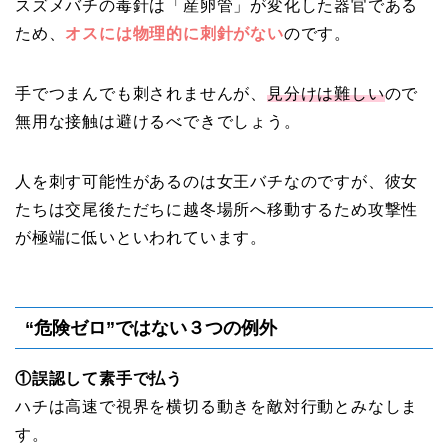
スズメバチの毒針は「産卵管」が変化した器官である
ため、
オスには物理的に刺針がない
のです。
手でつまんでも刺されませんが、
見分けは難しい
ので
無用な接触は避けるべできでしょう。
人を刺す可能性があるのは女王バチなのですが、彼女
たちは交尾後ただちに越冬場所へ移動するため攻撃性
が極端に低いといわれています。
“危険ゼロ”ではない３つの例外
①誤認して素手で払う
ハチは高速で視界を横切る動きを敵対行動とみなしま
す。