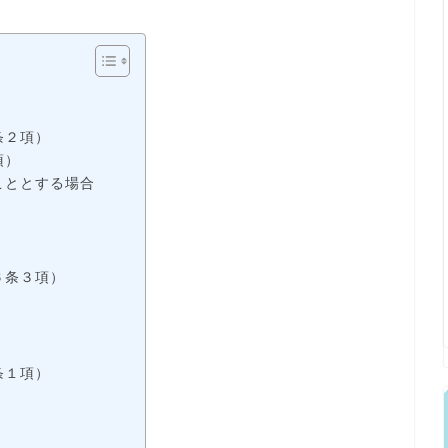
条２項）
項）
こととする場合
６条３項）
条１項）
）