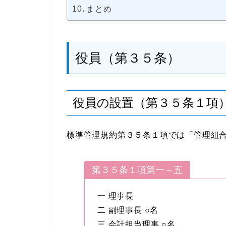
まとめ
役員（第３５条）
役員の設置（第３５条１項
標準管理規約第３５条１項では「管理組
第３５条１項第一～五
一 理事長
二 副理事長 ○名
三 会計担当理事 ○名