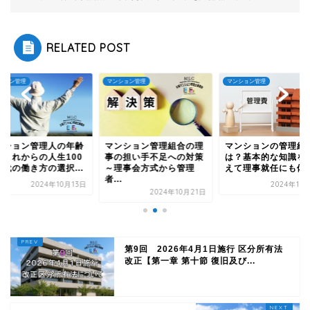
RELATED POST
ション管理
マンション管理
マンション管理
ンション管理組合の理
マンションの管理組合と
マンション管理人の
の担い手不足への対策
は？基本的な知識をおさ
は？これからの人生1
理事会方式から管理
えて理事就任にも備える
年時代の働き方の選択.
.
2024年11月12日
2024年10
2024年10月21日
第9回 2026年4月1日施行 区分所有法
改正【第一章 第十節 復旧及び...