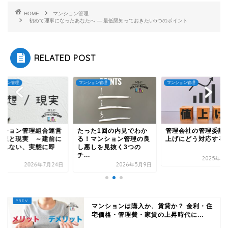
HOME
マンション管理
初めて理事になったあなたへ ― 最低限知っておきたい5つのポイント
RELATED POST
マンション管理
マンション管理
マンション管理
たった1回の内見でわか
管理会社の管理委託費値
マンション管
る！マンション管理の良
上げにどう対応するか？
の理想と現実
し悪しを見抜く3つの
縛られない、
チ...
し...
2025年11月7日
2026年5月9日
2
マンションは購入か、賃貸か？ 金利・住
宅価格・管理費・家賃の上昇時代に...