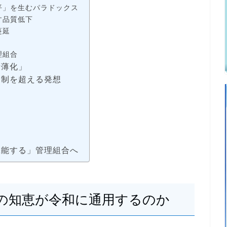
平」を生むパラドックス
す品質低下
蔓延
理組合
希薄化」
番制を超える発想
機能する」管理組合へ
の知恵が令和に通用するのか