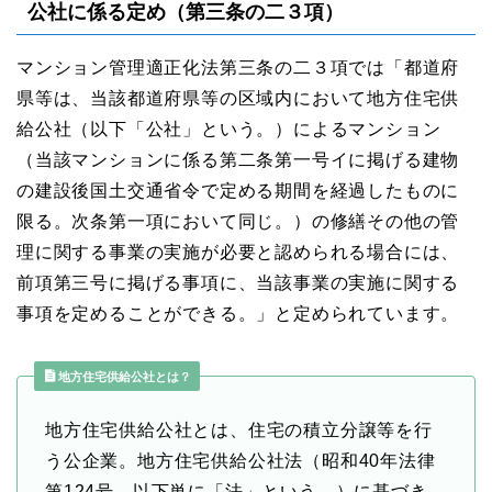
公社に係る定め（第三条の二３項）
マンション管理適正化法第三条の二３項では「都道府
県等は、当該都道府県等の区域内において地⽅住宅供
給公社（以下「公社」という。）によるマンション
（当該マンションに係る第⼆条第⼀号イに掲げる建物
の建設後国⼟交通省令で定める期間を経過したものに
限る。次条第⼀項において同じ。）の修繕その他の管
理に関する事業の実施が必要と認められる場合には、
前項第三号に掲げる事項に、当該事業の実施に関する
事項を定めることができる。」と定められています。
地方住宅供給公社とは？
地方住宅供給公社とは、住宅の積立分譲等を行
う公企業。地方住宅供給公社法（昭和40年法律
第124号。以下単に「法」という。）に基づき、