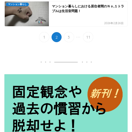
マンション暮らし
マンション暮らしにおける居住者間のＮｏ,１トラ
ブルは生活音問題！
2026年2月26日
...
1
2
3
11