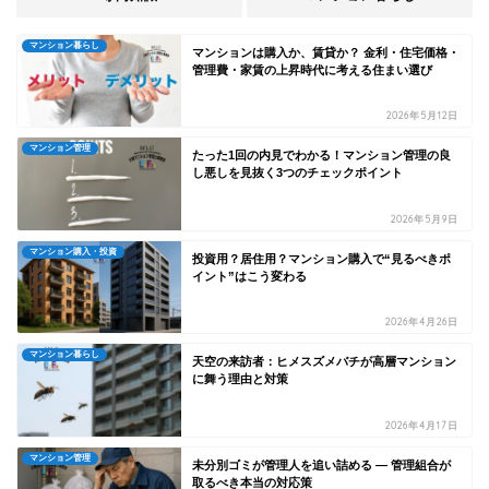
マンション暮らし
マンションは購入か、賃貸か？ 金利・住宅価格・
管理費・家賃の上昇時代に考える住まい選び
2026年5月12日
マンション管理
たった1回の内見でわかる！マンション管理の良
し悪しを見抜く3つのチェックポイント
2026年5月9日
マンション購入・投資
投資用？居住用？マンション購入で“見るべきポ
イント”はこう変わる
2026年4月26日
マンション暮らし
天空の来訪者：ヒメスズメバチが高層マンション
に舞う理由と対策
2026年4月17日
マンション管理
未分別ゴミが管理人を追い詰める ― 管理組合が
取るべき本当の対応策