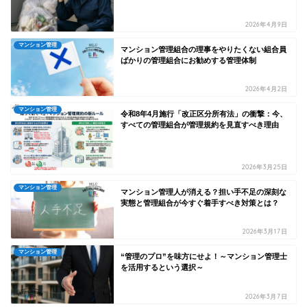
2026年4月9日
マンション管理
マンション管理組合の理事をやりたくない組合員
ばかりの管理組合にお勧めする管理体制
2026年4月2日
マンション管理
令和8年4月施行「改正区分所有法」の衝撃：今、
すべての管理組合が管理規約を見直すべき理由
2026年3月25日
マンション管理
マンション管理人が消える？担い手不足の深刻な
実態と管理組合が今すぐ着手すべき対策とは？
2026年3月17日
マンション管理
“管理のプロ”を味方にせよ！～マンション管理士
を活用するという選択～
2026年3月7日